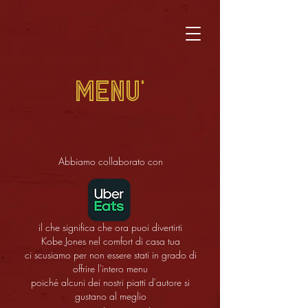
MENU'
Abbiamo collaborato con
il che significa che ora puoi divertirti
Kobe Jones nel comfort di casa tua
ci scusiamo per non essere stati in grado di
offrire l'intero menu
poiché alcuni dei nostri piatti d'autore si
gustano al meglio