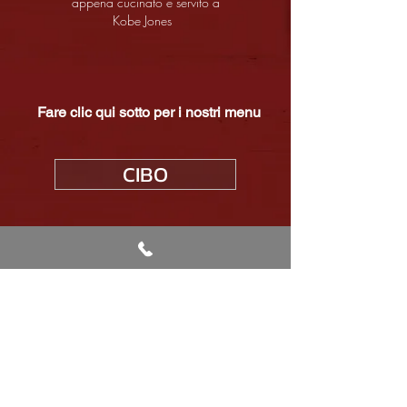
appena cucinato e servito a
Kobe Jones
Fare clic qui sotto per i nostri menu
CIBO
THE GLADES HIGH STREET BROMLEY
BR1 1DD REGNO UNITO
T:
020 8315
M: 07477
0124
282782
M: 07477 282782